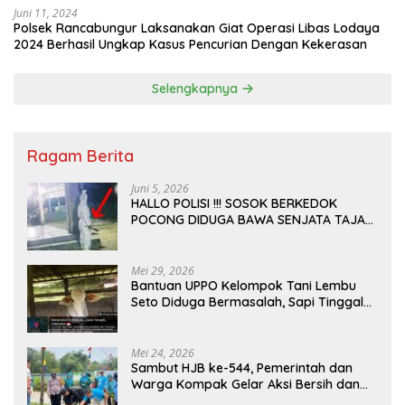
Juni 11, 2024
Polsek Rancabungur Laksanakan Giat Operasi Libas Lodaya
2024 Berhasil Ungkap Kasus Pencurian Dengan Kekerasan
Selengkapnya
Ragam Berita
Juni 5, 2026
HALLO POLISI !!! SOSOK BERKEDOK
POCONG DIDUGA BAWA SENJATA TAJAM
RESAHKAN WARGA SEKITAR KAMPUS
CURUP REJANG LEBONG
Mei 29, 2026
Bantuan UPPO Kelompok Tani Lembu
Seto Diduga Bermasalah, Sapi Tinggal
Tiga Ekor
Mei 24, 2026
Sambut HJB ke-544, Pemerintah dan
Warga Kompak Gelar Aksi Bersih dan
Tanam Ribuan Pohon di Jonggol