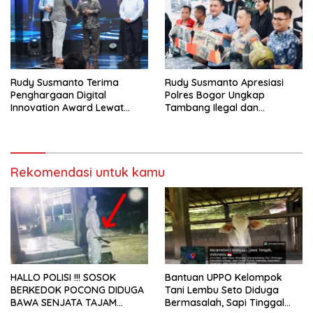
Rudy Susmanto Terima
Rudy Susmanto Apresiasi
Penghargaan Digital
Polres Bogor Ungkap
Innovation Award Lewat
Tambang Ilegal dan
“Lapor Pak Bupati”
Penyalahgunaan Subsidi
Energi
Rekomendasi untuk kamu
HALLO POLISI !!! SOSOK
Bantuan UPPO Kelompok
BERKEDOK POCONG DIDUGA
Tani Lembu Seto Diduga
BAWA SENJATA TAJAM
Bermasalah, Sapi Tinggal