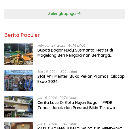
Dan Misi
Selengkapnya
Berita Populer
Februari 27, 2025
4014 Lihat
Bupati Bogor Rudy Susmanto: Retret di
Magelang Beri Pengalaman Berharga,
Perkuat Jiwa Nasionalisme
Mei 16, 2024
3994 Lihat
Staf Ahli Menteri Buka Pekan Promosi Cilacap
Expo 2024
Juli 16, 2024
3974 Lihat
Cerita Lucu Di Kota Hujan Bogor “PPDB
Zonasi Jarak dan Prestasi Bikin Tertawa
Saja”
Juli 31, 2024
3947 Lihat
KASUS ADANG JUMADI VS PT SJP MENDAPAT