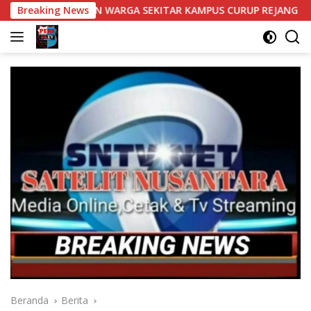
Langsung
SAHKAN WARGA SEKITAR KAMPUS CURUP REJANG LEBONG
Breaking News
ke
konten
Beranda
Berita