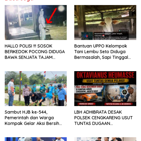
HALLO POLISI !!! SOSOK
Bantuan UPPO Kelompok
BERKEDOK POCONG DIDUGA
Tani Lembu Seto Diduga
BAWA SENJATA TAJAM
Bermasalah, Sapi Tinggal
RESAHKAN WARGA SEKITAR
Tiga Ekor
KAMPUS CURUP REJANG
LEBONG
Sambut HJB ke-544,
LBH ADHIBRATA DESAK
Pemerintah dan Warga
POLSEK CENGKARENG USUT
Kompak Gelar Aksi Bersih
TUNTAS DUGAAN
dan Tanam Ribuan Pohon di
PEMBUNUHAN OKTAVIANUS
Jonggol
HEUMASSE