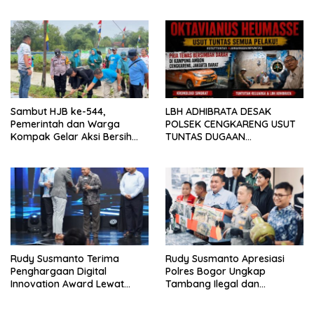
RESAHKAN WARGA SEKITAR
Tiga Ekor
KAMPUS CURUP REJANG
LEBONG
Sambut HJB ke-544,
LBH ADHIBRATA DESAK
Pemerintah dan Warga
POLSEK CENGKARENG USUT
Kompak Gelar Aksi Bersih
TUNTAS DUGAAN
dan Tanam Ribuan Pohon di
PEMBUNUHAN OKTAVIANUS
Jonggol
HEUMASSE
Rudy Susmanto Terima
Rudy Susmanto Apresiasi
Penghargaan Digital
Polres Bogor Ungkap
Innovation Award Lewat
Tambang Ilegal dan
“Lapor Pak Bupati”
Penyalahgunaan Subsidi
Energi