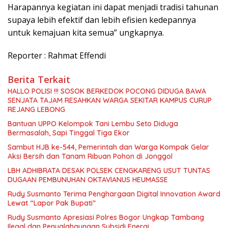
Harapannya kegiatan ini dapat menjadi tradisi tahunan
supaya lebih efektif dan lebih efisien kedepannya
untuk kemajuan kita semua” ungkapnya.
Reporter : Rahmat Effendi
Berita Terkait
HALLO POLISI !!! SOSOK BERKEDOK POCONG DIDUGA BAWA
SENJATA TAJAM RESAHKAN WARGA SEKITAR KAMPUS CURUP
REJANG LEBONG
Bantuan UPPO Kelompok Tani Lembu Seto Diduga
Bermasalah, Sapi Tinggal Tiga Ekor
Sambut HJB ke-544, Pemerintah dan Warga Kompak Gelar
Aksi Bersih dan Tanam Ribuan Pohon di Jonggol
LBH ADHIBRATA DESAK POLSEK CENGKARENG USUT TUNTAS
DUGAAN PEMBUNUHAN OKTAVIANUS HEUMASSE
Rudy Susmanto Terima Penghargaan Digital Innovation Award
Lewat “Lapor Pak Bupati”
Rudy Susmanto Apresiasi Polres Bogor Ungkap Tambang
Ilegal dan Penyalahgunaan Subsidi Energi