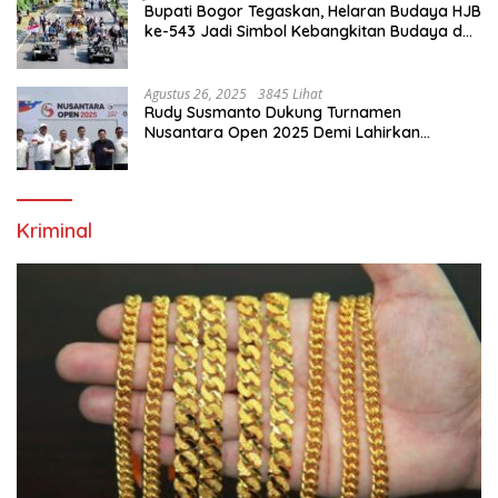
Bupati Bogor Tegaskan, Helaran Budaya HJB
ke-543 Jadi Simbol Kebangkitan Budaya dan
Ekonomi Di Bumi Tegar Beriman
Agustus 26, 2025
3845 Lihat
Rudy Susmanto Dukung Turnamen
Nusantara Open 2025 Demi Lahirkan
Generasi Emas Sepak Bola Indonesia
Kriminal