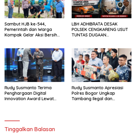
Sambut HJB ke-544,
LBH ADHIBRATA DESAK
Pemerintah dan Warga
POLSEK CENGKARENG USUT
Kompak Gelar Aksi Bersih
TUNTAS DUGAAN
dan Tanam Ribuan Pohon di
PEMBUNUHAN OKTAVIANUS
Jonggol
HEUMASSE
Rudy Susmanto Terima
Rudy Susmanto Apresiasi
Penghargaan Digital
Polres Bogor Ungkap
Innovation Award Lewat
Tambang Ilegal dan
“Lapor Pak Bupati”
Penyalahgunaan Subsidi
Energi
Tinggalkan Balasan