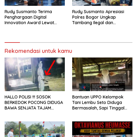
Rudy Susmanto Terima
Rudy Susmanto Apresiasi
Penghargaan Digital
Polres Bogor Ungkap
Innovation Award Lewat
Tambang Ilegal dan
“Lapor Pak Bupati”
Penyalahgunaan Subsidi
Energi
Rekomendasi untuk kamu
HALLO POLISI !!! SOSOK
Bantuan UPPO Kelompok
BERKEDOK POCONG DIDUGA
Tani Lembu Seto Diduga
BAWA SENJATA TAJAM
Bermasalah, Sapi Tinggal
RESAHKAN WARGA SEKITAR
Tiga Ekor
KAMPUS CURUP REJANG
LEBONG