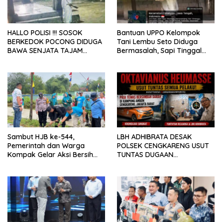
HALLO POLISI !!! SOSOK
Bantuan UPPO Kelompok
BERKEDOK POCONG DIDUGA
Tani Lembu Seto Diduga
BAWA SENJATA TAJAM
Bermasalah, Sapi Tinggal
RESAHKAN WARGA SEKITAR
Tiga Ekor
KAMPUS CURUP REJANG
LEBONG
Sambut HJB ke-544,
LBH ADHIBRATA DESAK
Pemerintah dan Warga
POLSEK CENGKARENG USUT
Kompak Gelar Aksi Bersih
TUNTAS DUGAAN
dan Tanam Ribuan Pohon di
PEMBUNUHAN OKTAVIANUS
Jonggol
HEUMASSE