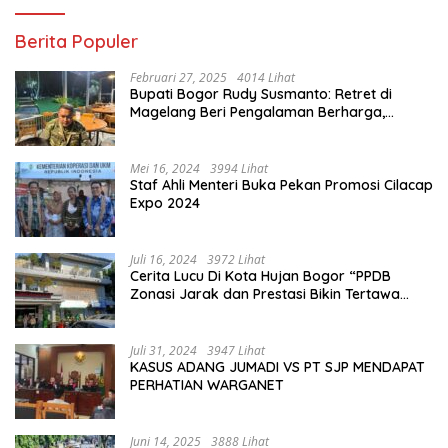
Berita Populer
Februari 27, 2025
4014 Lihat
Bupati Bogor Rudy Susmanto: Retret di
Magelang Beri Pengalaman Berharga,
Perkuat Jiwa Nasionalisme
Mei 16, 2024
3994 Lihat
Staf Ahli Menteri Buka Pekan Promosi Cilacap
Expo 2024
Juli 16, 2024
3972 Lihat
Cerita Lucu Di Kota Hujan Bogor “PPDB
Zonasi Jarak dan Prestasi Bikin Tertawa
Saja”
Juli 31, 2024
3947 Lihat
KASUS ADANG JUMADI VS PT SJP MENDAPAT
PERHATIAN WARGANET
Juni 14, 2025
3888 Lihat