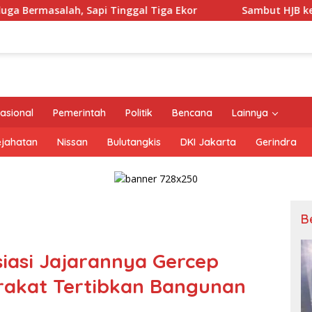
 Tinggal Tiga Ekor
Sambut HJB ke-544, Pemerintah da
asional
Pemerintah
Politik
Bencana
Lainnya
ejahatan
Nissan
Bulutangkis
DKI Jakarta
Gerindra
B
iasi Jajarannya Gercep
akat Tertibkan Bangunan