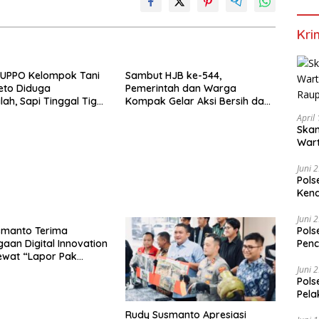
Kri
 UPPO Kelompok Tani
Sambut HJB ke-544,
eto Diduga
Pemerintah dan Warga
ah, Sapi Tinggal Tiga
Kompak Gelar Aksi Bersih dan
Tanam Ribuan Pohon di
April
Jonggol
Skan
Wart
Raup
Juni 
Pols
Kend
Juni 
Pols
smanto Terima
Penc
aan Digital Innovation
ewat “Lapor Pak
Juni 
Pols
Pela
Rudy Susmanto Apresiasi