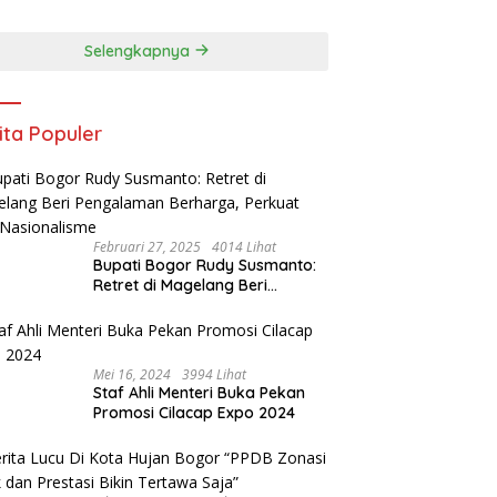
USIAS BERBURU
2024, Paslon Katakan
IL
Visi Dan Misi
Selengkapnya
ita Populer
Februari 27, 2025
4014 Lihat
Bupati Bogor Rudy Susmanto:
Retret di Magelang Beri
Pengalaman Berharga, Perkuat
Jiwa Nasionalisme
Mei 16, 2024
3994 Lihat
Staf Ahli Menteri Buka Pekan
Promosi Cilacap Expo 2024