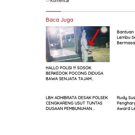
Komentar
Baca Juga
Bantuan
Lembu S
Bermasal
Ekor
HALLO POLISI !!! SOSOK
BERKEDOK POCONG DIDUGA
BAWA SENJATA TAJAM
RESAHKAN WARGA SEKITAR
KAMPUS CURUP REJANG
LEBONG
LBH ADHIBRATA DESAK POLSEK
Rudy Su
CENGKARENG USUT TUNTAS
Pengharg
DUGAAN PEMBUNUHAN
Award L
OKTAVIANUS HEUMASSE
Bupati”