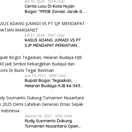
Juli 16, 2024
3974 Lihat
Cerita Lucu Di Kota Hujan
Bogor “PPDB Zonasi Jarak dan
Prestasi Bikin Tertawa Saja”
Juli 31, 2024
3947 Lihat
KASUS ADANG JUMADI VS PT
SJP MENDAPAT PERHATIAN
WARGANET
Juni 14, 2025
3889 Lihat
Bupati Bogor Tegaskan,
Helaran Budaya HJB ke-543
Jadi Simbol Kebangkitan
Budaya dan Ekonomi Di Bumi
Tegar Beriman
Agustus 26, 2025
3845 Lihat
Rudy Susmanto Dukung
Turnamen Nusantara Open
2025 Demi Lahirkan Generasi