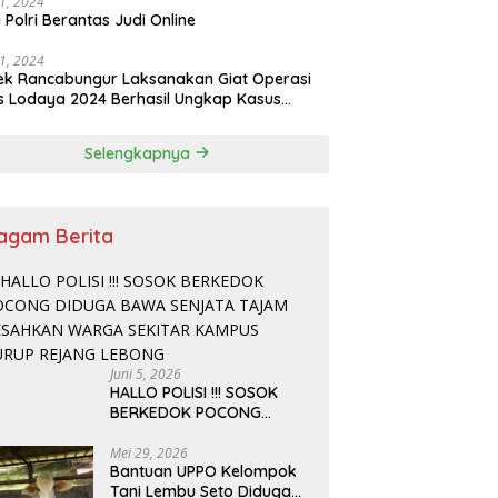
11, 2024
i Polri Berantas Judi Online
11, 2024
ek Rancabungur Laksanakan Giat Operasi
s Lodaya 2024 Berhasil Ungkap Kasus
urian Dengan Kekerasan
Selengkapnya
agam Berita
Juni 5, 2026
HALLO POLISI !!! SOSOK
BERKEDOK POCONG
DIDUGA BAWA SENJATA
TAJAM RESAHKAN WARGA
Mei 29, 2026
Bantuan UPPO Kelompok
SEKITAR KAMPUS CURUP
Tani Lembu Seto Diduga
REJANG LEBONG