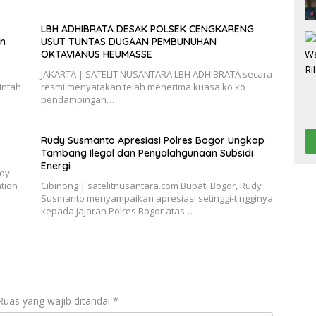
LBH ADHIBRATA DESAK POLSEK CENGKARENG
an
USUT TUNTAS DUGAAN PEMBUNUHAN
OKTAVIANUS HEUMASSE
JAKARTA | SATELIT NUSANTARA LBH ADHIBRATA secara
intah
resmi menyatakan telah menerima kuasa ko ko
pendampingan…
Rudy Susmanto Apresiasi Polres Bogor Ungkap
Tambang Ilegal dan Penyalahgunaan Subsidi
Energi
udy
tion
Cibinong | satelitnusantara.com Bupati Bogor, Rudy
Susmanto menyampaikan apresiasi setinggi-tingginya
kepada jajaran Polres Bogor atas…
Ruas yang wajib ditandai
*