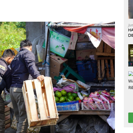
Ju
HA
D
W
L