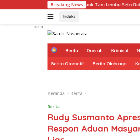
Langsung
tuan UPPO Kelompok Tani Lembu Seto Diduga Bermasalah, Sapi
Breaking News
ke
konten
Indeks
tutup
H
Berita
Daerah
Kriminal
N
o
m
Berita Otomotif
Berita Olahraga
K
e
Beranda
Berita
Berita
Rudy Susmanto Apres
Respon Aduan Masyar
Liar