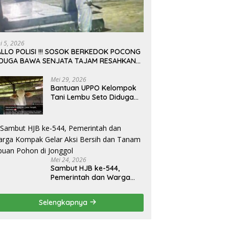
ni 5, 2026
LLO POLISI !!! SOSOK BERKEDOK POCONG
IDUGA BAWA SENJATA TAJAM RESAHKAN
ARGA SEKITAR KAMPUS CURUP REJANG
EBONG
Mei 29, 2026
Bantuan UPPO Kelompok
Tani Lembu Seto Diduga
Bermasalah, Sapi Tinggal
Tiga Ekor
Mei 24, 2026
Sambut HJB ke-544,
Pemerintah dan Warga
Kompak Gelar Aksi Bersih
dan Tanam Ribuan Pohon
Selengkapnya
di Jonggol