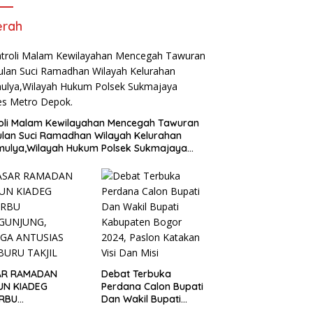
erah
oli Malam Kewilayahan Mencegah Tawuran
ulan Suci Ramadhan Wilayah Kelurahan
mulya,Wilayah Hukum Polsek Sukmajaya
es Metro Depok.
AR RAMADAN
Debat Terbuka
UN KIADEG
Perdana Calon Bupati
ERBU
Dan Wakil Bupati
GUNJUNG, WARGA
Kabupaten Bogor