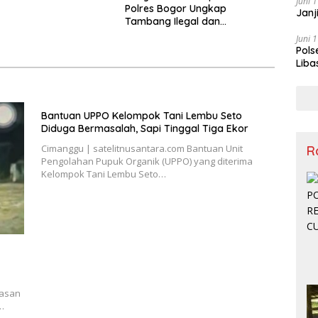
Juni 
Polres Bogor Ungkap
Janj
Tambang Ilegal dan
Penyalahgunaan Subsidi Energi
Juni 
Pols
Liba
Penc
Bantuan UPPO Kelompok Tani Lembu Seto
Diduga Bermasalah, Sapi Tinggal Tiga Ekor
Cimanggu | satelitnusantara.com Bantuan Unit
R
Pengolahan Pupuk Organik (UPPO) yang diterima
Kelompok Tani Lembu Seto…
wasan
…