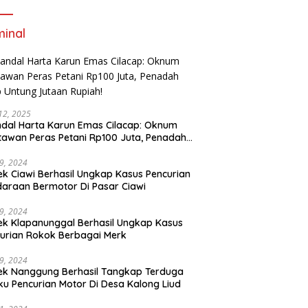
Emas Sepak Bola Indonesia
minal
 12, 2025
dal Harta Karun Emas Cilacap: Oknum
awan Peras Petani Rp100 Juta, Penadah
 Untung Jutaan Rupiah!
29, 2024
ek Ciawi Berhasil Ungkap Kasus Pencurian
araan Bermotor Di Pasar Ciawi
29, 2024
ek Klapanunggal Berhasil Ungkap Kasus
urian Rokok Berbagai Merk
29, 2024
ek Nanggung Berhasil Tangkap Terduga
ku Pencurian Motor Di Desa Kalong Liud