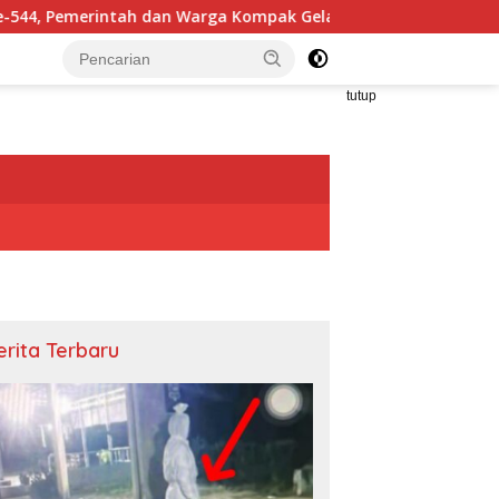
n Warga Kompak Gelar Aksi Bersih dan Tanam Ribuan Pohon di 
tutup
erita Terbaru