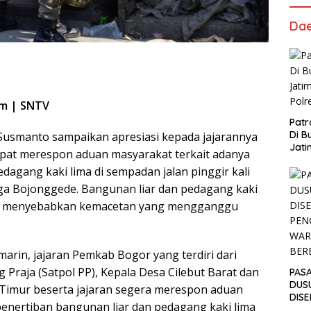
Da
om | SNTV
Patr
Di B
Susmanto sampaikan apresiasi kepada jajarannya
Jati
pat merespon aduan masyarakat terkait adanya
Polr
dagang kaki lima di sempadan jalan pinggir kali
gga Bojonggede. Bangunan liar dan pedagang kaki
but menyebabkan kemacetan yang mengganggu
marin, jajaran Pemkab Bogor yang terdiri dari
 Praja (Satpol PP), Kepala Desa Cilebut Barat dan
PAS
DUS
 Timur beserta jajaran segera merespon aduan
DIS
nertiban bangunan liar dan pedagang kaki lima
PEN