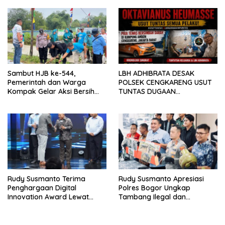
KAMPUS CURUP REJANG
LEBONG
Sambut HJB ke-544,
LBH ADHIBRATA DESAK
Pemerintah dan Warga
POLSEK CENGKARENG USUT
Kompak Gelar Aksi Bersih
TUNTAS DUGAAN
dan Tanam Ribuan Pohon di
PEMBUNUHAN OKTAVIANUS
Jonggol
HEUMASSE
Rudy Susmanto Terima
Rudy Susmanto Apresiasi
Penghargaan Digital
Polres Bogor Ungkap
Innovation Award Lewat
Tambang Ilegal dan
“Lapor Pak Bupati”
Penyalahgunaan Subsidi
Energi