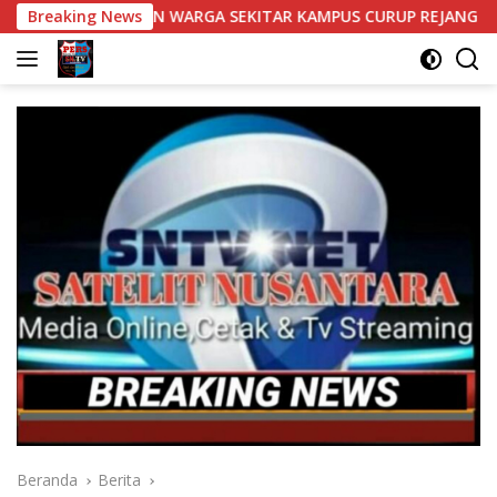
Langsung
KAN WARGA SEKITAR KAMPUS CURUP REJANG LEBONG
Breaking News
Ban
ke
konten
Beranda
Berita