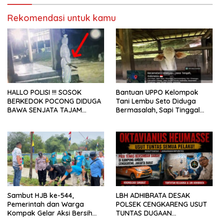
Rekomendasi untuk kamu
HALLO POLISI !!! SOSOK
Bantuan UPPO Kelompok
BERKEDOK POCONG DIDUGA
Tani Lembu Seto Diduga
BAWA SENJATA TAJAM
Bermasalah, Sapi Tinggal
RESAHKAN WARGA SEKITAR
Tiga Ekor
KAMPUS CURUP REJANG
LEBONG
Sambut HJB ke-544,
LBH ADHIBRATA DESAK
Pemerintah dan Warga
POLSEK CENGKARENG USUT
Kompak Gelar Aksi Bersih
TUNTAS DUGAAN