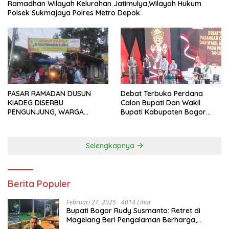
Ramadhan Wilayah Kelurahan Jatimulya,Wilayah Hukum
Polsek Sukmajaya Polres Metro Depok.
PASAR RAMADAN DUSUN
Debat Terbuka Perdana
KIADEG DISERBU
Calon Bupati Dan Wakil
PENGUNJUNG, WARGA
Bupati Kabupaten Bogor
ANTUSIAS BERBURU TAKJIL
2024, Paslon Katakan Visi
Dan Misi
Selengkapnya
Berita Populer
Februari 27, 2025
4014 Lihat
Bupati Bogor Rudy Susmanto: Retret di
Magelang Beri Pengalaman Berharga,