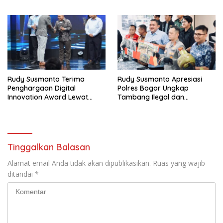
dan Tanam Ribuan Pohon di
PEMBUNUHAN OKTAVIANUS
Jonggol
HEUMASSE
Rudy Susmanto Terima
Rudy Susmanto Apresiasi
Penghargaan Digital
Polres Bogor Ungkap
Innovation Award Lewat
Tambang Ilegal dan
“Lapor Pak Bupati”
Penyalahgunaan Subsidi
Energi
Tinggalkan Balasan
Alamat email Anda tidak akan dipublikasikan.
Ruas yang wajib
ditandai
*