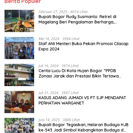
Berita Populer
Februari 27, 2025
4014 Lihat
Bupati Bogor Rudy Susmanto: Retret di
Magelang Beri Pengalaman Berharga,
Perkuat Jiwa Nasionalisme
Mei 16, 2024
3994 Lihat
Staf Ahli Menteri Buka Pekan Promosi Cilacap
Expo 2024
Juli 16, 2024
3974 Lihat
Cerita Lucu Di Kota Hujan Bogor “PPDB
Zonasi Jarak dan Prestasi Bikin Tertawa
Saja”
Juli 31, 2024
3947 Lihat
KASUS ADANG JUMADI VS PT SJP MENDAPAT
PERHATIAN WARGANET
Juni 14, 2025
3888 Lihat
Bupati Bogor Tegaskan, Helaran Budaya HJB
ke-543 Jadi Simbol Kebangkitan Budaya dan