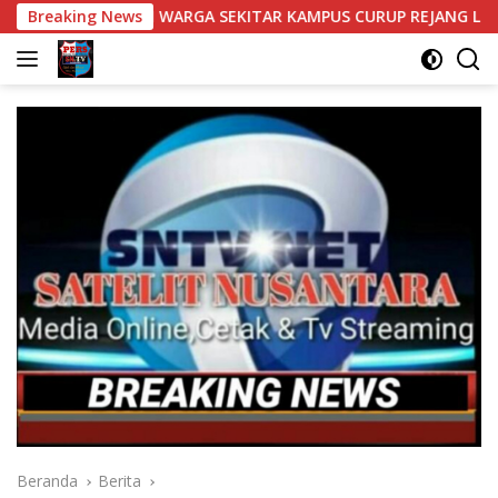
Langsung
AN WARGA SEKITAR KAMPUS CURUP REJANG LEBONG
Breaking News
Bant
ke
konten
Beranda
Berita