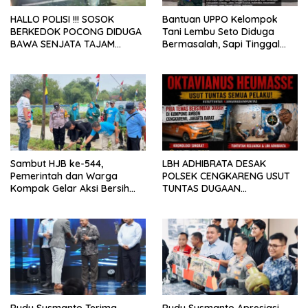
HALLO POLISI !!! SOSOK
Bantuan UPPO Kelompok
BERKEDOK POCONG DIDUGA
Tani Lembu Seto Diduga
BAWA SENJATA TAJAM
Bermasalah, Sapi Tinggal
RESAHKAN WARGA SEKITAR
Tiga Ekor
KAMPUS CURUP REJANG
LEBONG
Sambut HJB ke-544,
LBH ADHIBRATA DESAK
Pemerintah dan Warga
POLSEK CENGKARENG USUT
Kompak Gelar Aksi Bersih
TUNTAS DUGAAN
dan Tanam Ribuan Pohon di
PEMBUNUHAN OKTAVIANUS
Jonggol
HEUMASSE
Rudy Susmanto Terima
Rudy Susmanto Apresiasi