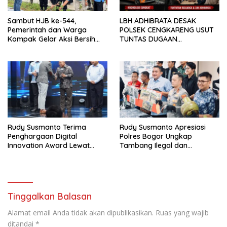
Sambut HJB ke-544,
LBH ADHIBRATA DESAK
Pemerintah dan Warga
POLSEK CENGKARENG USUT
Kompak Gelar Aksi Bersih
TUNTAS DUGAAN
dan Tanam Ribuan Pohon di
PEMBUNUHAN OKTAVIANUS
Jonggol
HEUMASSE
Rudy Susmanto Terima
Rudy Susmanto Apresiasi
Penghargaan Digital
Polres Bogor Ungkap
Innovation Award Lewat
Tambang Ilegal dan
“Lapor Pak Bupati”
Penyalahgunaan Subsidi
Energi
Tinggalkan Balasan
Alamat email Anda tidak akan dipublikasikan.
Ruas yang wajib
ditandai
*