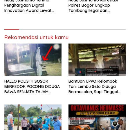
Penghargaan Digital
Polres Bogor Ungkap
Innovation Award Lewat
Tambang Ilegal dan
“Lapor Pak Bupati”
Penyalahgunaan Subsidi
Energi
Rekomendasi untuk kamu
HALLO POLISI !!! SOSOK
Bantuan UPPO Kelompok
BERKEDOK POCONG DIDUGA
Tani Lembu Seto Diduga
BAWA SENJATA TAJAM
Bermasalah, Sapi Tinggal
RESAHKAN WARGA SEKITAR
Tiga Ekor
KAMPUS CURUP REJANG
LEBONG