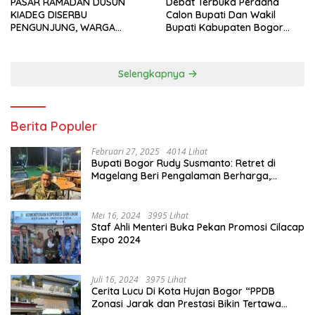
PASAR RAMADAN DUSUN
Debat Terbuka Perdana
KIADEG DISERBU
Calon Bupati Dan Wakil
PENGUNJUNG, WARGA
Bupati Kabupaten Bogor
ANTUSIAS BERBURU TAKJIL
2024, Paslon Katakan Visi
Dan Misi
Selengkapnya
Berita Populer
Februari 27, 2025
4014 Lihat
Bupati Bogor Rudy Susmanto: Retret di
Magelang Beri Pengalaman Berharga,
Perkuat Jiwa Nasionalisme
Mei 16, 2024
3995 Lihat
Staf Ahli Menteri Buka Pekan Promosi Cilacap
Expo 2024
Juli 16, 2024
3975 Lihat
Cerita Lucu Di Kota Hujan Bogor “PPDB
Zonasi Jarak dan Prestasi Bikin Tertawa