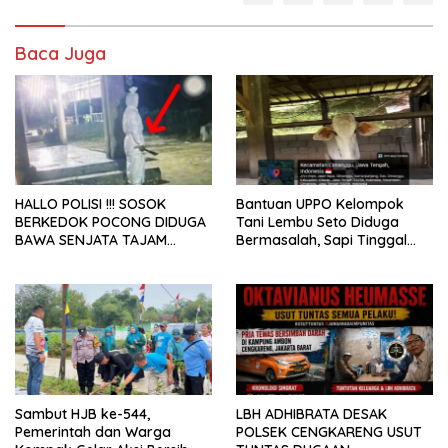
Baca Juga
HALLO POLISI !!! SOSOK
Bantuan UPPO Kelompok
BERKEDOK POCONG DIDUGA
Tani Lembu Seto Diduga
BAWA SENJATA TAJAM
Bermasalah, Sapi Tinggal
RESAHKAN WARGA SEKITAR
Tiga Ekor
KAMPUS CURUP REJANG
LEBONG
Sambut HJB ke-544,
LBH ADHIBRATA DESAK
Pemerintah dan Warga
POLSEK CENGKARENG USUT