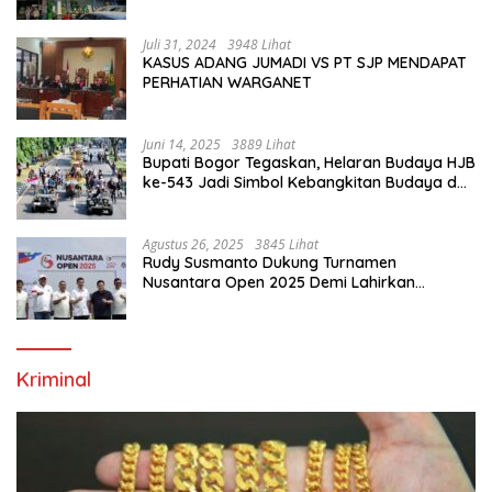
Saja”
Juli 31, 2024
3948 Lihat
KASUS ADANG JUMADI VS PT SJP MENDAPAT
PERHATIAN WARGANET
Juni 14, 2025
3889 Lihat
Bupati Bogor Tegaskan, Helaran Budaya HJB
ke-543 Jadi Simbol Kebangkitan Budaya dan
Ekonomi Di Bumi Tegar Beriman
Agustus 26, 2025
3845 Lihat
Rudy Susmanto Dukung Turnamen
Nusantara Open 2025 Demi Lahirkan
Generasi Emas Sepak Bola Indonesia
Kriminal