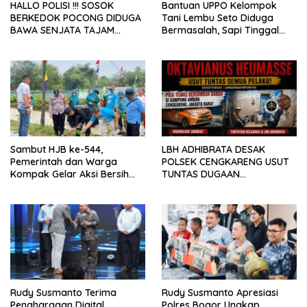
HALLO POLISI !!! SOSOK
Bantuan UPPO Kelompok
BERKEDOK POCONG DIDUGA
Tani Lembu Seto Diduga
BAWA SENJATA TAJAM
Bermasalah, Sapi Tinggal
RESAHKAN WARGA SEKITAR
Tiga Ekor
KAMPUS CURUP REJANG
LEBONG
Sambut HJB ke-544,
LBH ADHIBRATA DESAK
Pemerintah dan Warga
POLSEK CENGKARENG USUT
Kompak Gelar Aksi Bersih
TUNTAS DUGAAN
dan Tanam Ribuan Pohon di
PEMBUNUHAN OKTAVIANUS
Jonggol
HEUMASSE
Rudy Susmanto Terima
Rudy Susmanto Apresiasi
Penghargaan Digital
Polres Bogor Ungkap