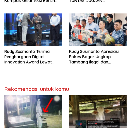
Kompak Gelar Aksi Bersih
TUNTAS DUGAAN
dan Tanam Ribuan Pohon di
PEMBUNUHAN OKTAVIANUS
Jonggol
HEUMASSE
Rudy Susmanto Terima
Rudy Susmanto Apresiasi
Penghargaan Digital
Polres Bogor Ungkap
Innovation Award Lewat
Tambang Ilegal dan
“Lapor Pak Bupati”
Penyalahgunaan Subsidi
Energi
Rekomendasi untuk kamu