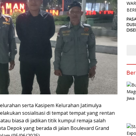
PAS
DUS
DIS
PEN
ANT
TAKJ
Ber
kelurahan serta Kasipem Kelurahan Jatimulya
elakukan sosialisasi di tempat tempat yang rentan
tau biasa di jadikan titik kumpul remaja salah
ota Depok yang berada di jalan Boulevard Grand
alam (05/06/2025).