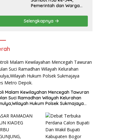
Sambut HJB ke-544,
Pemerintah dan Warga
Kompak Gelar Aksi Bersih
dan Tanam Ribuan Pohon
Selengkapnya
di Jonggol
erah
oli Malam Kewilayahan Mencegah Tawuran
ulan Suci Ramadhan Wilayah Kelurahan
mulya,Wilayah Hukum Polsek Sukmajaya
es Metro Depok.