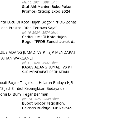
Mei 16, 2024
3994 Lihat
Staf Ahli Menteri Buka Pekan
Promosi Cilacap Expo 2024
Juli 16, 2024
3974 Lihat
Cerita Lucu Di Kota Hujan
Bogor “PPDB Zonasi Jarak dan
Prestasi Bikin Tertawa Saja”
Juli 31, 2024
3947 Lihat
KASUS ADANG JUMADI VS PT
SJP MENDAPAT PERHATIAN
WARGANET
Juni 14, 2025
3889 Lihat
Bupati Bogor Tegaskan,
Helaran Budaya HJB ke-543
Jadi Simbol Kebangkitan
Budaya dan Ekonomi Di Bumi