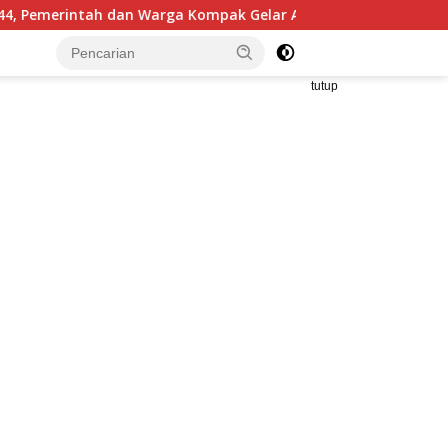
elar Aksi Bersih dan Tanam Ribuan Pohon di Jonggol
tutup