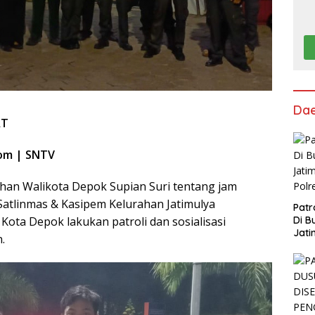
Da
AT
com | SNTV
ahan Walikota Depok Supian Suri tentang jam
 Satlinmas & Kasipem Kelurahan Jatimulya
Patr
Kota Depok lakukan patroli dan sosialisasi
Di B
Jati
.
Polr