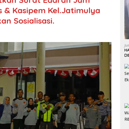
s & Kasipem Kel.Jatimulya
n Sosialisasi.
Ju
HA
D
W
L