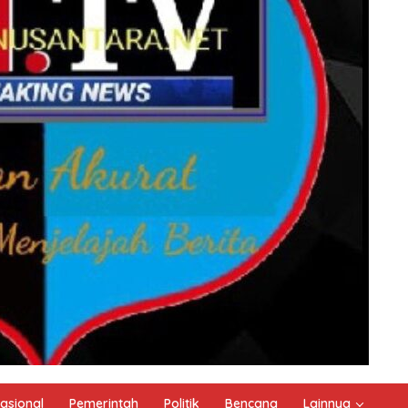
asional
Pemerintah
Politik
Bencana
Lainnya