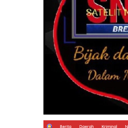
H
Berita
Daerah
Kriminal
N