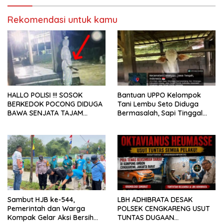
Rekomendasi untuk kamu
HALLO POLISI !!! SOSOK
Bantuan UPPO Kelompok
BERKEDOK POCONG DIDUGA
Tani Lembu Seto Diduga
BAWA SENJATA TAJAM
Bermasalah, Sapi Tinggal
RESAHKAN WARGA SEKITAR
Tiga Ekor
KAMPUS CURUP REJANG
LEBONG
Sambut HJB ke-544,
LBH ADHIBRATA DESAK
Pemerintah dan Warga
POLSEK CENGKARENG USUT
Kompak Gelar Aksi Bersih
TUNTAS DUGAAN