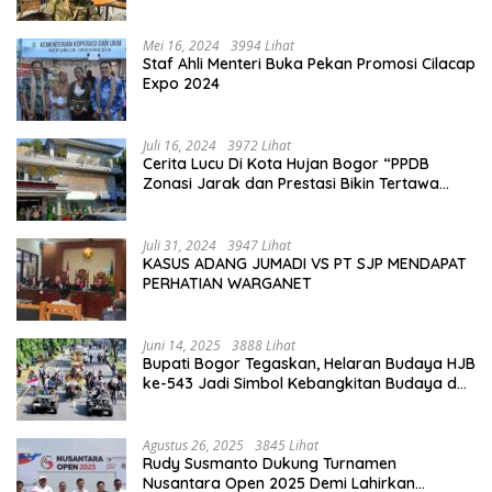
Perkuat Jiwa Nasionalisme
Mei 16, 2024
3994 Lihat
Staf Ahli Menteri Buka Pekan Promosi Cilacap
Expo 2024
Juli 16, 2024
3972 Lihat
Cerita Lucu Di Kota Hujan Bogor “PPDB
Zonasi Jarak dan Prestasi Bikin Tertawa
Saja”
Juli 31, 2024
3947 Lihat
KASUS ADANG JUMADI VS PT SJP MENDAPAT
PERHATIAN WARGANET
Juni 14, 2025
3888 Lihat
Bupati Bogor Tegaskan, Helaran Budaya HJB
ke-543 Jadi Simbol Kebangkitan Budaya dan
Ekonomi Di Bumi Tegar Beriman
Agustus 26, 2025
3845 Lihat
Rudy Susmanto Dukung Turnamen
Nusantara Open 2025 Demi Lahirkan