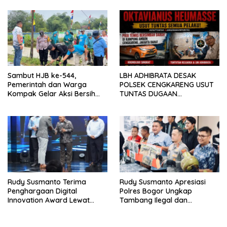
KAMPUS CURUP REJANG
LEBONG
Sambut HJB ke-544,
LBH ADHIBRATA DESAK
Pemerintah dan Warga
POLSEK CENGKARENG USUT
Kompak Gelar Aksi Bersih
TUNTAS DUGAAN
dan Tanam Ribuan Pohon di
PEMBUNUHAN OKTAVIANUS
Jonggol
HEUMASSE
Rudy Susmanto Terima
Rudy Susmanto Apresiasi
Penghargaan Digital
Polres Bogor Ungkap
Innovation Award Lewat
Tambang Ilegal dan
“Lapor Pak Bupati”
Penyalahgunaan Subsidi
Energi