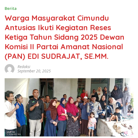
Berita
Warga Masyarakat Cimundu
Antusias Ikuti Kegiatan Reses
Ketiga Tahun Sidang 2025 Dewan
Komisi II Partai Amanat Nasional
(PAN) EDI SUDRAJAT, SE.MM.
Redaksi
September 20, 2025