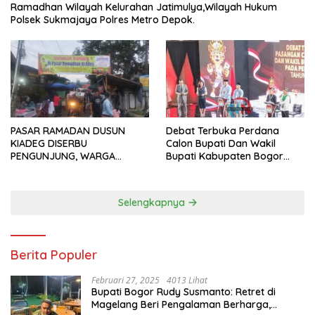
Ramadhan Wilayah Kelurahan Jatimulya,Wilayah Hukum
Polsek Sukmajaya Polres Metro Depok.
PASAR RAMADAN DUSUN
Debat Terbuka Perdana
KIADEG DISERBU
Calon Bupati Dan Wakil
PENGUNJUNG, WARGA
Bupati Kabupaten Bogor
ANTUSIAS BERBURU TAKJIL
2024, Paslon Katakan Visi
Dan Misi
Selengkapnya
Berita Populer
Februari 27, 2025
4013 Lihat
Bupati Bogor Rudy Susmanto: Retret di
Magelang Beri Pengalaman Berharga,