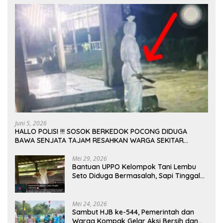
Juni 5, 2026
HALLO POLISI !!! SOSOK BERKEDOK POCONG DIDUGA
BAWA SENJATA TAJAM RESAHKAN WARGA SEKITAR
KAMPUS CURUP REJANG LEBONG
Mei 29, 2026
Bantuan UPPO Kelompok Tani Lembu
Seto Diduga Bermasalah, Sapi Tinggal
Tiga Ekor
Mei 24, 2026
Sambut HJB ke-544, Pemerintah dan
Warga Kompak Gelar Aksi Bersih dan