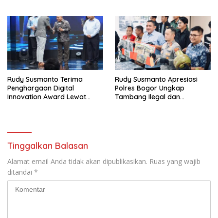
dan Tanam Ribuan Pohon di
PEMBUNUHAN OKTAVIANUS
Jonggol
HEUMASSE
Rudy Susmanto Terima
Rudy Susmanto Apresiasi
Penghargaan Digital
Polres Bogor Ungkap
Innovation Award Lewat
Tambang Ilegal dan
“Lapor Pak Bupati”
Penyalahgunaan Subsidi
Energi
Tinggalkan Balasan
Alamat email Anda tidak akan dipublikasikan.
Ruas yang wajib
ditandai
*