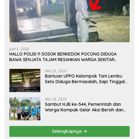
Juni 5, 2026
HALLO POLISI !!! SOSOK BERKEDOK POCONG DIDUGA
BAWA SENJATA TAJAM RESAHKAN WARGA SEKITAR
KAMPUS CURUP REJANG LEBONG
Mei 29, 2026
Bantuan UPPO Kelompok Tani Lembu
Seto Diduga Bermasalah, Sapi Tinggal
Tiga Ekor
Mei 24, 2026
Sambut HJB ke-544, Pemerintah dan
Warga Kompak Gelar Aksi Bersih dan
Tanam Ribuan Pohon di Jonggol
Selengkapnya