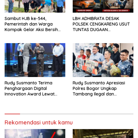
Sambut HJB ke-544,
LBH ADHIBRATA DESAK
Pemerintah dan Warga
POLSEK CENGKARENG USUT
Kompak Gelar Aksi Bersih
TUNTAS DUGAAN
dan Tanam Ribuan Pohon di
PEMBUNUHAN OKTAVIANUS
Jonggol
HEUMASSE
Rudy Susmanto Terima
Rudy Susmanto Apresiasi
Penghargaan Digital
Polres Bogor Ungkap
Innovation Award Lewat
Tambang Ilegal dan
“Lapor Pak Bupati”
Penyalahgunaan Subsidi
Energi
Rekomendasi untuk kamu