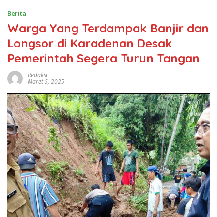
Berita
Warga Yang Terdampak Banjir dan
Longsor di Karadenan Desak
Pemerintah Segera Turun Tangan
Redaksi
Maret 5, 2025