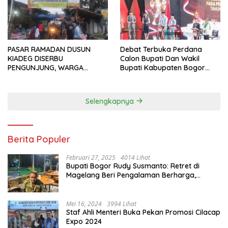
PASAR RAMADAN DUSUN
Debat Terbuka Perdana
KIADEG DISERBU
Calon Bupati Dan Wakil
PENGUNJUNG, WARGA
Bupati Kabupaten Bogor
ANTUSIAS BERBURU TAKJIL
2024, Paslon Katakan Visi
Dan Misi
Selengkapnya
Berita Populer
Februari 27, 2025
4014 Lihat
Bupati Bogor Rudy Susmanto: Retret di
Magelang Beri Pengalaman Berharga,
Perkuat Jiwa Nasionalisme
Mei 16, 2024
3994 Lihat
Staf Ahli Menteri Buka Pekan Promosi Cilacap
Expo 2024