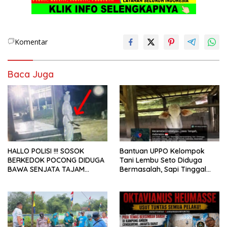
Komentar
Baca Juga
HALLO POLISI !!! SOSOK
Bantuan UPPO Kelompok
BERKEDOK POCONG DIDUGA
Tani Lembu Seto Diduga
BAWA SENJATA TAJAM
Bermasalah, Sapi Tinggal
RESAHKAN WARGA SEKITAR
Tiga Ekor
KAMPUS CURUP REJANG
LEBONG