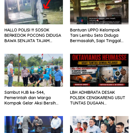
HALLO POLISI !!! SOSOK
Bantuan UPPO Kelompok
BERKEDOK POCONG DIDUGA
Tani Lembu Seto Diduga
BAWA SENJATA TAJAM
Bermasalah, Sapi Tinggal
RESAHKAN WARGA SEKITAR
Tiga Ekor
KAMPUS CURUP REJANG
LEBONG
Sambut HJB ke-544,
LBH ADHIBRATA DESAK
Pemerintah dan Warga
POLSEK CENGKARENG USUT
Kompak Gelar Aksi Bersih
TUNTAS DUGAAN
dan Tanam Ribuan Pohon di
PEMBUNUHAN OKTAVIANUS
Jonggol
HEUMASSE